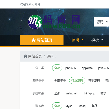
欢迎来到码商网
源码
模板
网站首页
网站首页
源码
分 类
全部
php源码
app源码
java源
源码类型
全部子类
行业源码
营销源码
整
系统框架
全部
fastadmin
thinkphp
微擎
数据库
全部
Mysql
Mssql
其他