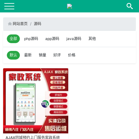
网站首页
源码
全部
php源码
app源码
java源码
其他
默认
最新
销量
好评
价格
AJAX同城预约上门服务家政系统