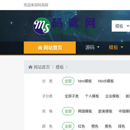
欢迎来到码商网
源码
模板
网站首页
网站首页
模板
分 类
全部
html模板
html5模板
子分类
全部子类
个人模板
企业模板
娱
风 格
全部
韩国模板
欧美模板
中国模
颜 色
全部
红色
橙色
黄色
绿色