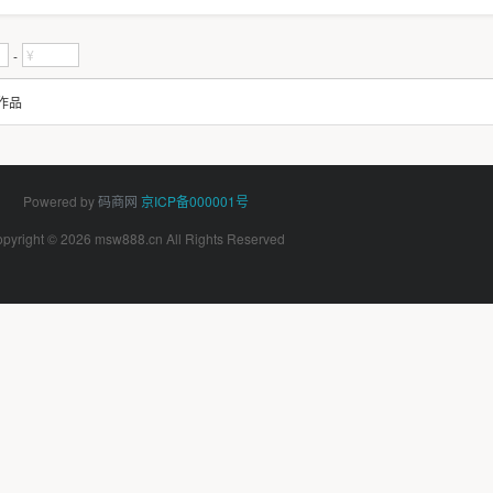
-
作品
Powered by
码商网
京ICP备000001号
pyright © 2026 msw888.cn All Rights Reserved